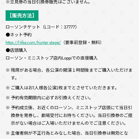
※立見券の当日引換券販売はございません。
【販売方法】
ローソンチケット（Lコード：37777）
●ネット予約
https://l-tike.com/hunter-stage/
（要事前登録・無料）
●店頭購入
ローソン・ミニストップ店内Loppiでの直接購入
残席がある場合、各公演の開演１時間後までご購入いただけま
す。
ご購入はお1人様各公演2枚までとさせていただきます。
予約有効期限内に必ずお引換えください。
予約成立後、お近くのローソン、ミニストップ店頭にて当日引
換券を発券し、劇場受付にお持ちください。当日引換券のご提
示がない場合はご入場いただけませんのでご注意ください。
主催者側が不正行為とみなした場合、当日引換券は無効とな