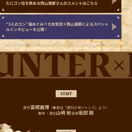
たにゴン役を務める西山蓮都さんのコメントはこちら
“3人のゴン”潘めぐみ×大友至恩×西山蓮都によるスペシャ
ルインタビューを公開！
STAFF
冨樫義博
原作
（集英社「週刊少年ジャンプ」より）
山崎 彬
坂部 剛
脚本・演出
音楽