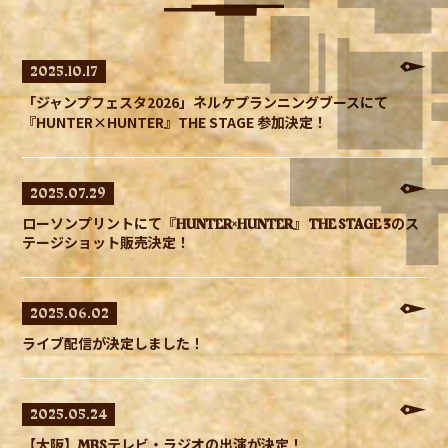
2025.10.17
「ジャンプフェスタ2026」ネルケプランニングブースにて
『HUNTER×HUNTER』THE STAGE 参加決定！
2025.07.29
ローソンプリントにて『HUNTER×HUNTER』 THE STAGE 3のス
テージショット販売決定！
2025.06.02
ライブ配信が決定しました！
2025.05.24
【大阪】MBSテレビ・ラジオの出演が決定！