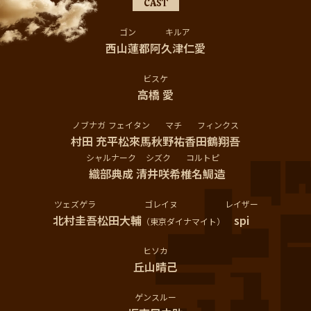
CAST
ゴン
キルア
西山蓮都
阿久津仁愛
ビスケ
高橋 愛
ノブナガ
フェイタン
マチ
フィンクス
村田 充
平松來馬
秋野祐香
田鶴翔吾
シャルナーク
シズク
コルトピ
織部典成
清井咲希
椎名鯛造
ツェズゲラ
ゴレイヌ
レイザー
北村圭吾
松田大輔
spi
（東京ダイナマイト）
ヒソカ
丘山晴己
ゲンスルー