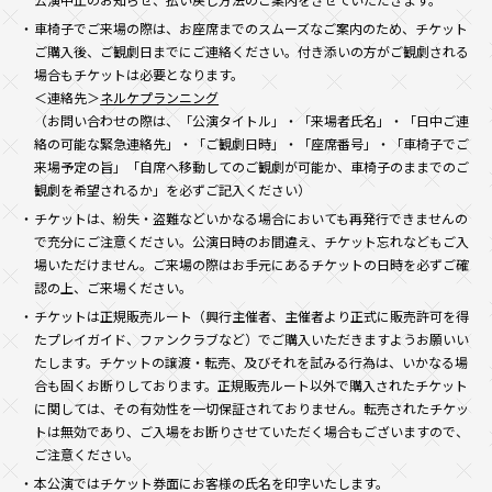
車椅子でご来場の際は、お座席までのスムーズなご案内のため、チケット
ご購入後、ご観劇日までにご連絡ください。付き添いの方がご観劇される
場合もチケットは必要となります。
＜連絡先＞
ネルケプランニング
（お問い合わせの際は、「公演タイトル」・「来場者氏名」・「日中ご連
絡の可能な緊急連絡先」・「ご観劇日時」・「座席番号」・「車椅子でご
来場予定の旨」「自席へ移動してのご観劇が可能か、車椅子のままでのご
観劇を希望されるか」を必ずご記入ください）
チケットは、紛失・盗難などいかなる場合においても再発行できませんの
で充分にご注意ください。公演日時のお間違え、チケット忘れなどもご入
場いただけません。ご来場の際はお手元にあるチケットの日時を必ずご確
認の上、ご来場ください。
チケットは正規販売ルート（興行主催者、主催者より正式に販売許可を得
たプレイガイド、ファンクラブなど）でご購入いただきますようお願いい
たします。チケットの譲渡・転売、及びそれを試みる行為は、いかなる場
合も固くお断りしております。正規販売ルート以外で購入されたチケット
に関しては、その有効性を一切保証されておりません。転売されたチケッ
トは無効であり、ご入場をお断りさせていただく場合もございますので、
ご注意ください。
本公演ではチケット券面にお客様の氏名を印字いたします。