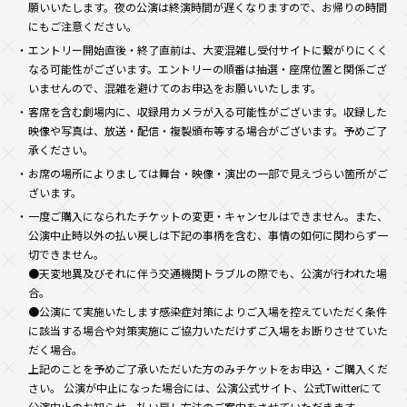
願いいたします。夜の公演は終演時間が遅くなりますので、お帰りの時間
にもご注意ください。
エントリー開始直後・終了直前は、大変混雑し受付サイトに繋がりにくく
なる可能性がございます。エントリーの順番は抽選・座席位置と関係ござ
いませんので、混雑を避けてのお申込をお願いいたします。
客席を含む劇場内に、収録用カメラが入る可能性がございます。収録した
映像や写真は、放送・配信・複製頒布等する場合がございます。予めご了
承ください。
お席の場所によりましては舞台・映像・演出の一部で見えづらい箇所がご
ざいます。
一度ご購入になられたチケットの変更・キャンセルはできません。また、
公演中止時以外の払い戻しは下記の事柄を含む、事情の如何に関わらず一
切できません。
●天変地異及びそれに伴う交通機関トラブルの際でも、公演が行われた場
合。
●公演にて実施いたします感染症対策によりご入場を控えていただく条件
に該当する場合や対策実施にご協力いただけずご入場をお断りさせていた
だく場合。
上記のことを予めご了承いただいた方のみチケットをお申込・ご購入くだ
さい。 公演が中止になった場合には、公演公式サイト、公式Twitterにて
公演中止のお知らせ、払い戻し方法のご案内をさせていただきます。