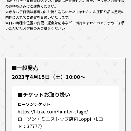
指定された立見位置以外でのご観劇は出来ません。また、折りたたみ椅子等
のお持ち込みはご遠慮ください。
大きなお手荷物は客席内にお持ち込みいただけません。お手回り品は足元の
内側に入れてご鑑賞をお願いいたします。
当日の席種や位置の変更、返金対応等など一切行えませんので、予めご了承
いただいたお客様のみご購入ください。
■一般発売
2023年4月15日（土）10:00～
■チケットお取り扱い
ローソンチケット
https://l-tike.com/hunter-stage/
ローソン・ミニストップ店内Loppi（Lコー
ド：37777）